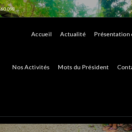
160 098
Accueil
Actualité
Présentation
Nos Activités
Mots du Président
Cont
Support-PEC-VHI
Accueil
>
Documents Santoni
Support-PEC-VHI