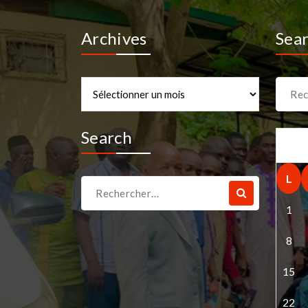
Archives
Sea
Archives
Recher
pour :
Search
L
Recherche
pour :
1
8
15
22