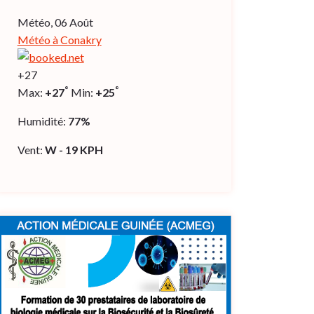
Météo, 06 Août
Météo à Conakry
+
27
°
°
Max:
+
27
Min:
+
25
Humidité:
77%
Vent:
W - 19 KPH