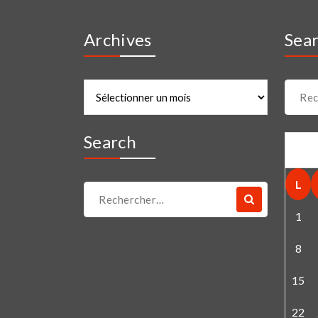
Archives
Sea
Archives
Recher
pour :
Search
L
Recherche
pour :
1
8
15
22