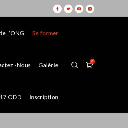
 de l’ONG
Se former
0
actez -Nous
Galérie
17 ODD
Inscription