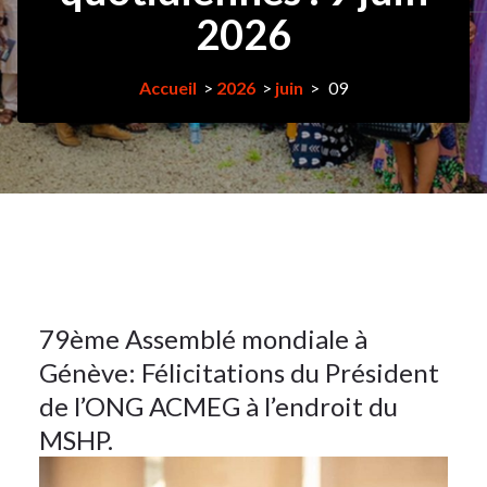
2026
Accueil
>
2026
>
juin
>
09
9Juin
2026
Article
9
79ème Assemblé mondiale à
Génève: Félicitations du Président
JUIN
2026
de l’ONG ACMEG à l’endroit du
MSHP.