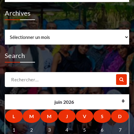
Archives
Archives
Search
Recherche
pour :
juin 2026
L
M
M
J
V
S
D
1
2
3
4
5
6
7