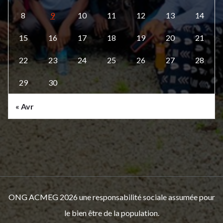
8
9
10
11
12
13
14
15
16
17
18
19
20
21
22
23
24
25
26
27
28
29
30
« Avr
ONG ACMEG 2026 une responsabilité sociale assumée pour
le bien être de la population.