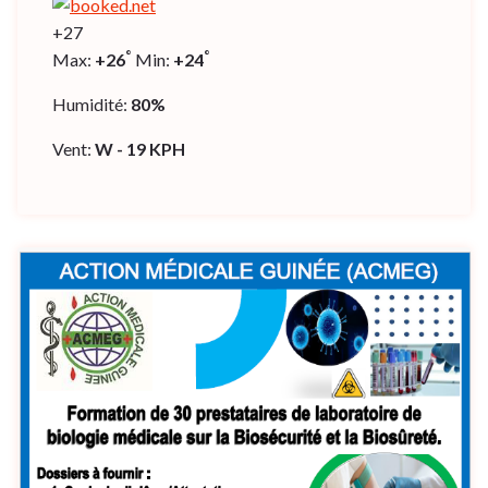
+
27
°
°
Max:
+
26
Min:
+
24
Humidité:
80%
Vent:
W - 19 KPH