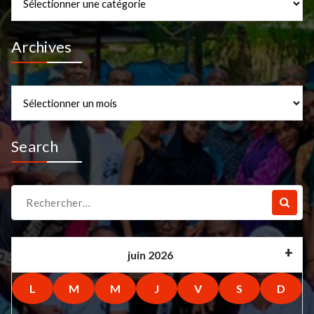
Archives
Archives
Search
Recherche
pour :
juin 2026
L
M
M
J
V
S
D