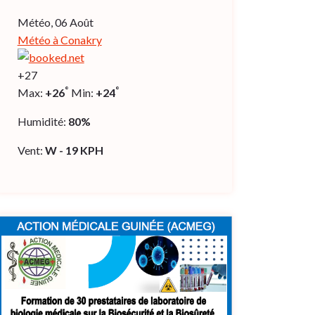
Météo, 06 Août
Météo à Conakry
+
27
°
°
Max:
+
26
Min:
+
24
Humidité:
80%
Vent:
W - 19 KPH