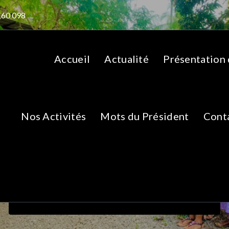
160 098
Accueil
Actualité
Présentation
Nos Activités
Mots du Président
Cont
ONG-ACMEG
Accueil
>
Organigramme
ONG-ACMEG