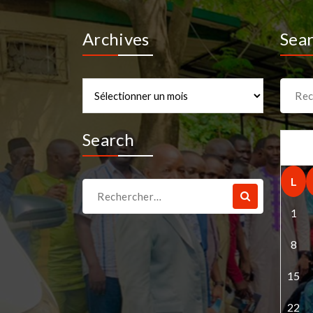
Archives
Sea
Archives
Recher
pour :
Search
L
Recherche
pour :
1
8
15
22