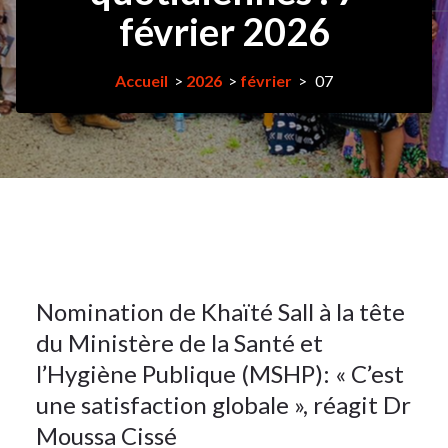
février 2026
Accueil
>
2026
>
février
>
07
7Fév
2026
Article
7
Nomination de Khaïté Sall à la tête
du Ministère de la Santé et
FÉV 2026
l’Hygiène Publique (MSHP): « C’est
une satisfaction globale », réagit Dr
Moussa Cissé