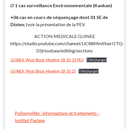
Ø
1 cas surveillance Environnementale (Kankan)
•
06 cas en cours de séquençage dont 01 SE de
Dixinn;
(voir la présentation de la PEV.
ACTION MEDICALE GUINEE
https://studio.youtube.com/channel/UC88MmSSwrI1TQ-
DIjHoxbaw/editing/sections
GUINEA_West-Block-Meeting-18-10-23-PEV
Télécharger
GUINEA_West-Block-Meeting-18-10-23
Télécharger
Poliomyélite : informations et traitements –
:
Institut Pasteur
Lutte