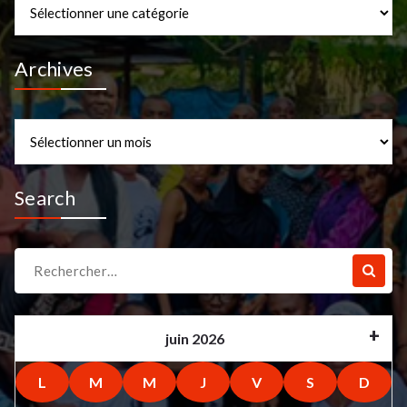
Categories
Archives
Archives
Search
Recherche
pour :
juin 2026
L
M
M
J
V
S
D