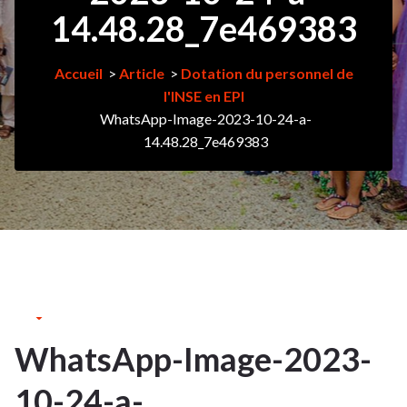
14.48.28_7e469383
Accueil
>
Article
>
Dotation du personnel de
l'INSE en EPI
WhatsApp-Image-2023-10-24-a-
14.48.28_7e469383
24Oct
2023
WhatsApp-Image-2023-
24
10-24-a-