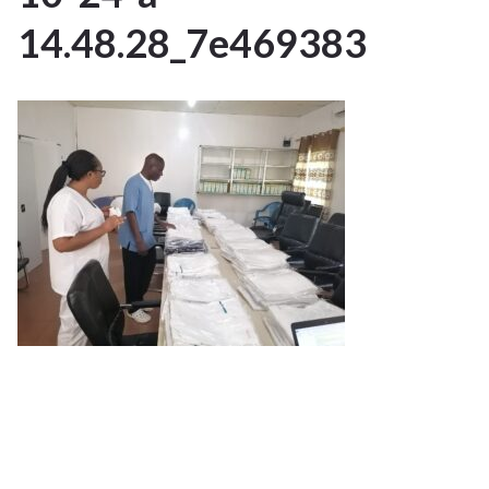
OCT 2023
14.48.28_7e469383