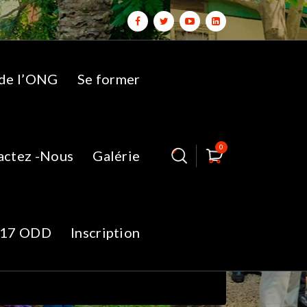
 de l’ONG
Se former
0
actez -Nous
Galérie
 18.31.24
17 ODD
Inscription
e l'ONG ACMEG à l'endroit du MSHP.