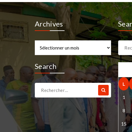
Archives
Sea
Archives
Recher
pour :
Search
L
Recherche
pour :
1
8
15