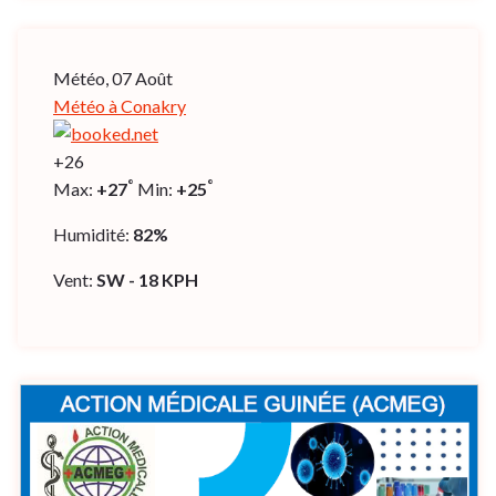
Météo, 07 Août
Météo à Conakry
+
26
°
°
Max:
+
27
Min:
+
25
Humidité:
82%
Vent:
SW - 18 KPH