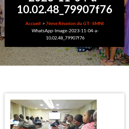
10.02.48_79907f76
Accueil
>
7ème Réunion du GT -SMNI
WhatsApp-Image-2023-11-04-a-
10.02.48_79907f76