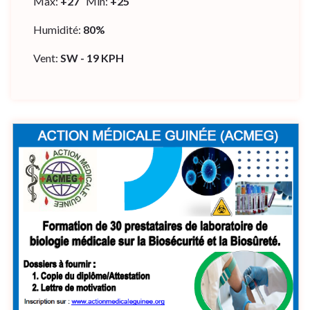
Max:
+
27
Min:
+
25
Humidité:
80%
Vent:
SW - 19 KPH