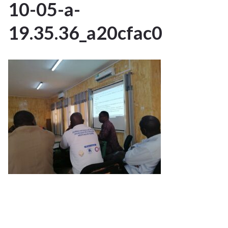
6
10-05-a-
OCT 2023
19.35.36_a20cfac0