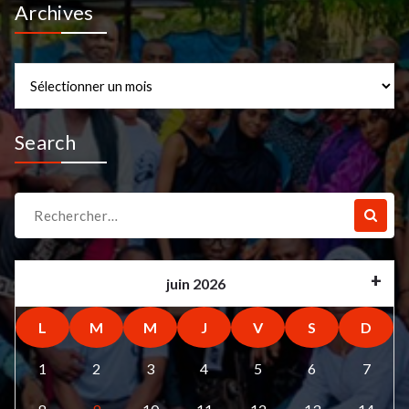
Archives
Archives
Search
Recherche
pour :
juin 2026
L
M
M
J
V
S
D
1
2
3
4
5
6
7