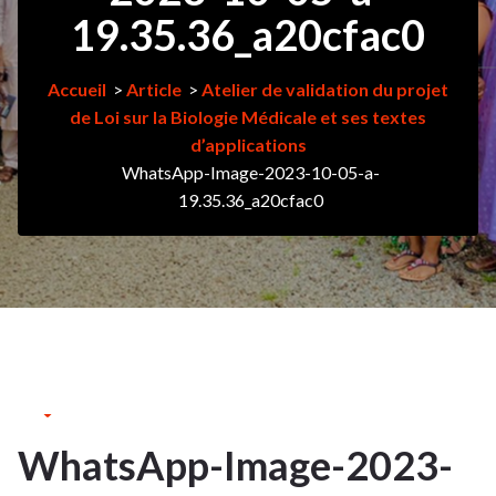
19.35.36_a20cfac0
Accueil
>
Article
>
Atelier de validation du projet
de Loi sur la Biologie Médicale et ses textes
d’applications
WhatsApp-Image-2023-10-05-a-
19.35.36_a20cfac0
6Oct
2023
WhatsApp-Image-2023-