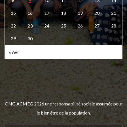
8
9
10
11
12
13
14
15
16
17
18
19
20
21
22
23
24
25
26
27
28
29
30
« Avr
ONG ACMEG 2026 une responsabilité sociale assumée pour
le bien être de la population.