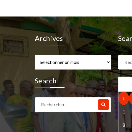
Archives
Sea
Archives
Recher
pour :
Search
L
Recherche
pour :
1
8