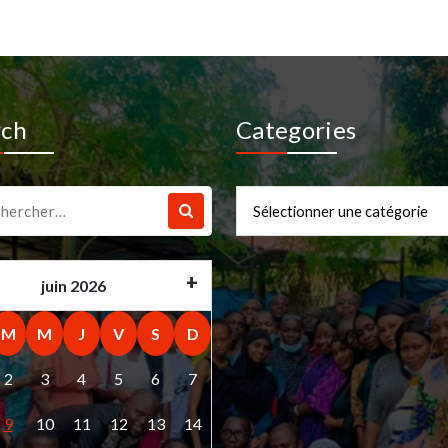
rch
Categories
che
Categories
juin 2026
M
M
J
V
S
D
2
3
4
5
6
7
9
10
11
12
13
14