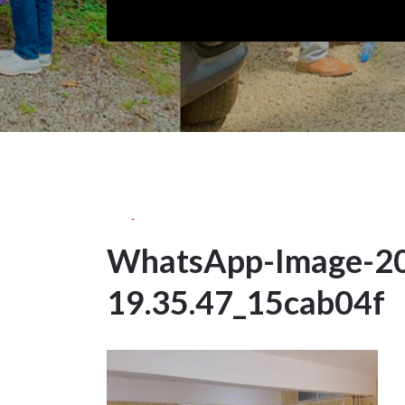
6Oct
2023
WhatsApp-Image-20
6
19.35.47_15cab04f
OCT 2023