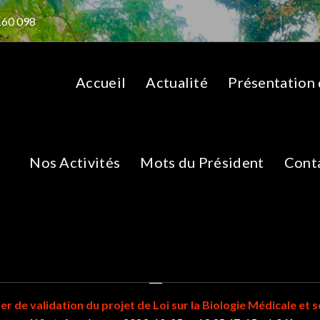
160 098
Accueil
Actualité
Présentation
Nos Activités
Mots du Président
Cont
sApp-Image-2023-10-
19.35.47_15cab04f
ier de validation du projet de Loi sur la Biologie Médicale et 