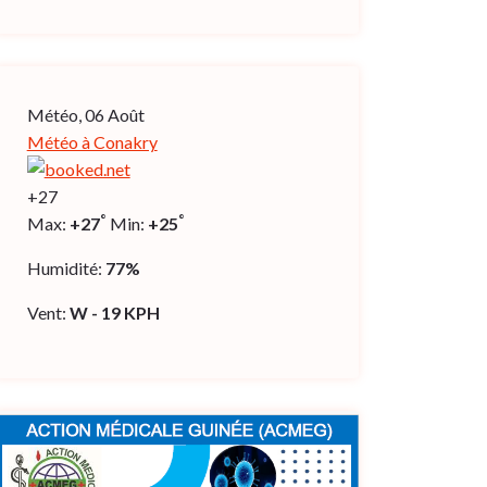
Météo, 06 Août
Météo à Conakry
+
27
°
°
Max:
+
27
Min:
+
25
Humidité:
77%
Vent:
W - 19 KPH