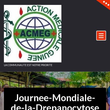
Aller
au
contenu
LA COMMUNAUTE EST NOTRE PRIORITE
Journee-Mondiale-
de-la-Drepanocytose