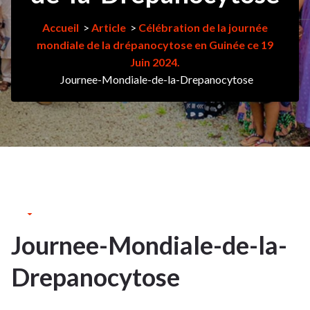
Accueil
>
Article
>
Célébration de la journée
mondiale de la drépanocytose en Guinée ce 19
Juin 2024.
Journee-Mondiale-de-la-Drepanocytose
2Juil
2024
Journee-Mondiale-de-la-
2
Drepanocytose
JUIL 2024