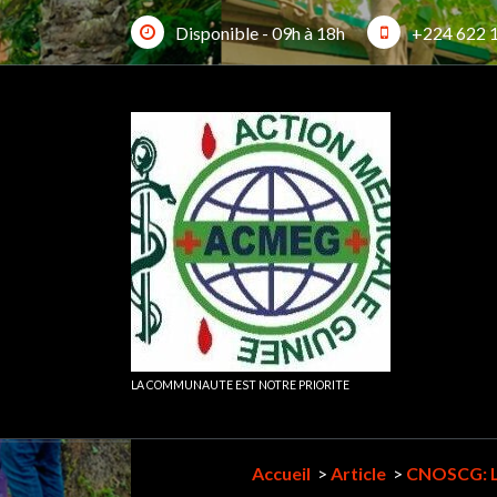
Aller
Disponible - 09h à 18h
+224 622 
au
contenu
What
LA COMMUNAUTE EST NOTRE PRIORITE
Accueil
>
Article
>
CNOSCG: L