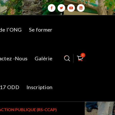
 de l’ONG
Se former
0
actez -Nous
Galérie
15-a-
17 ODD
Inscription
’ACTION PUBLIQUE (RS-CCAP)