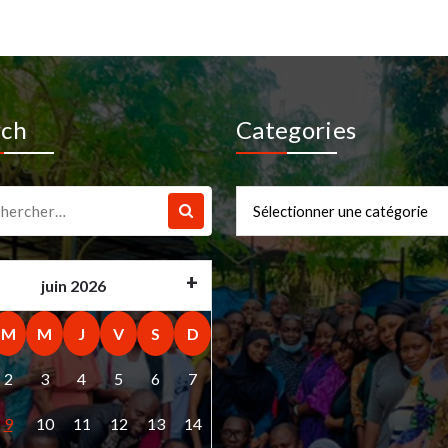
rch
Categories
che
Categories
juin 2026
M
M
J
V
S
D
2
3
4
5
6
7
9
10
11
12
13
14