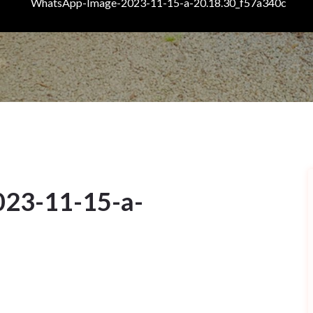
WhatsApp-Image-2023-11-15-a-20.18.30_f57a340c
23-11-15-a-