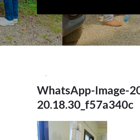
15Nov
2023
WhatsApp-Image-20
15
20.18.30_f57a340c
NOV
2023