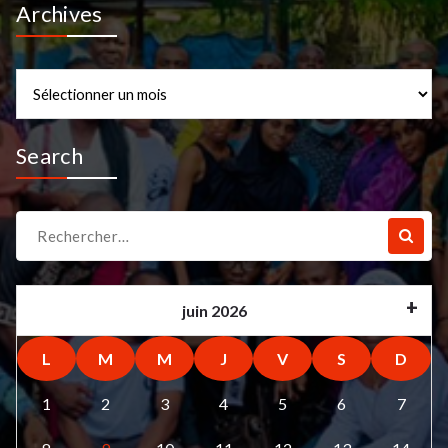
Archives
Archives
Search
Recherche
pour :
juin 2026
L
M
M
J
V
S
D
1
2
3
4
5
6
7