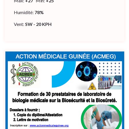
Max:
+
27
Min:
+
25
Humidité:
78%
Vent:
SW - 20 KPH