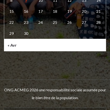
8
9
10
11
12
13
14
15
16
17
18
19
20
21
22
23
24
25
26
27
28
29
30
« Avr
ONG ACMEG 2026 une responsabilité sociale assumée pour
le bien être de la population.