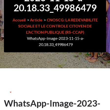
20.18.33_49986479
Accueil
>
Article
>
CNOSCG: LA REDEVABILITE
SOCIALE ET LE CONTROLE CITOYEN DE
L’ACTION PUBLIQUE (RS-CCAP)
WhatsApp-Image-2023-11-15-a-
20.18.33_49986479
15Nov
2023
WhatsApp-Image-2023-
15