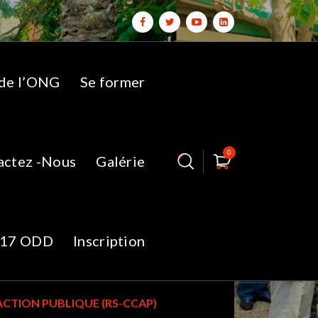
 de l’ONG
Se former
0
actez -Nous
Galérie
15-a-
17 ODD
Inscription
’ACTION PUBLIQUE (RS-CCAP)