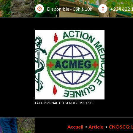
Aller
Disponible - 09h à 18h
+224 622 
au
contenu
What
LA COMMUNAUTE EST NOTRE PRIORITE
Accueil
>
Article
>
CNOSCG: L