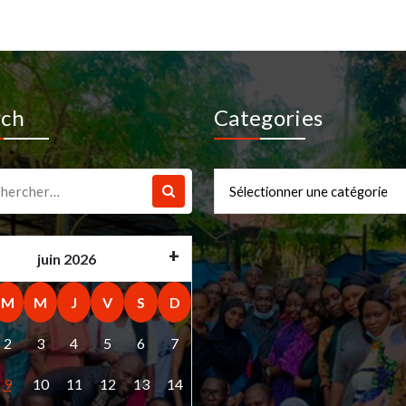
rch
Categories
che
Categories
juin 2026
M
M
J
V
S
D
2
3
4
5
6
7
9
10
11
12
13
14