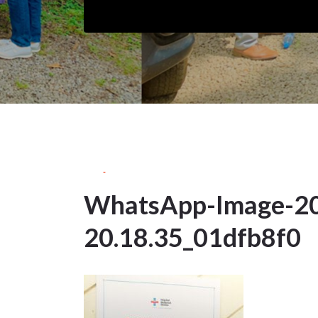
15Nov
2023
WhatsApp-Image-20
15
20.18.35_01dfb8f0
NOV
2023