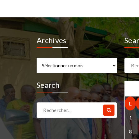
Archives
Sea
Archives
Recher
pour :
Search
L
Recherche
pour :
1
8