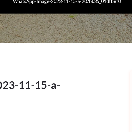
WhatsApp-Image-2023-11-15-a-20.18.35_01dfb8f0
23-11-15-a-