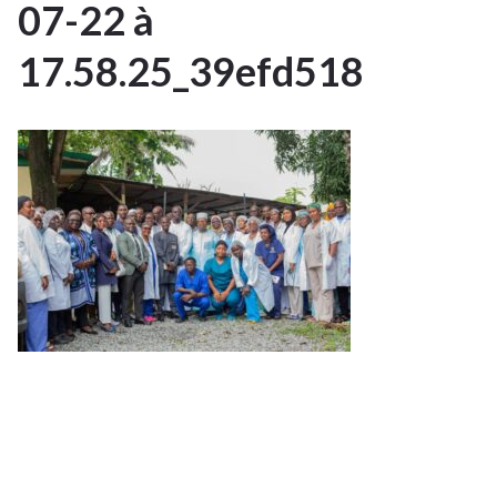
22
07-22 à
JUIL 2025
17.58.25_39efd518