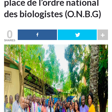
place de l’ordre national
NOV
2022
des biologistes (O.N.B.G)
0
SHARES