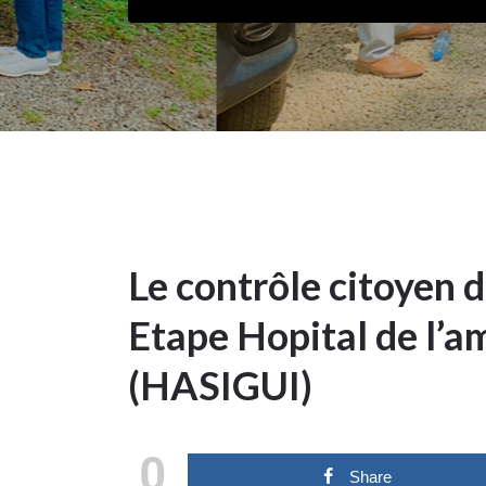
3Déc
2023
Article
Le contrôle citoyen d
3
Etape Hopital de l’a
DÉC 2023
(HASIGUI)
0
Share