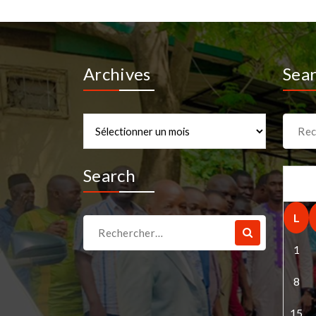
Archives
Sea
Archives
Recher
pour :
Search
L
Recherche
pour :
1
8
15