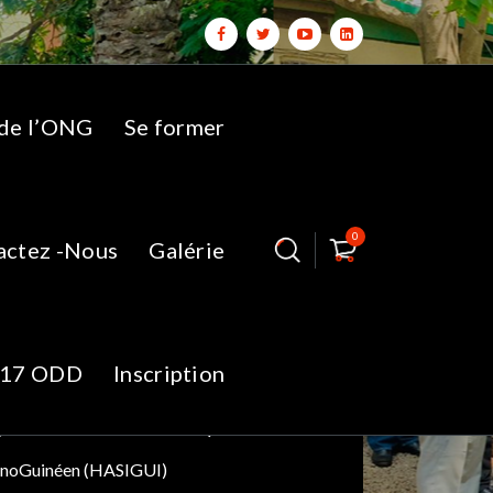
 de l’ONG
Se former
0
actez -Nous
Galérie
lique: Etape
17 ODD
Inscription
 (HASIGUI)
é SinoGuinéen (HASIGUI)