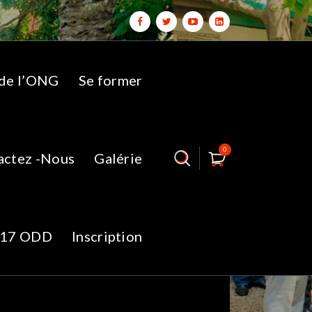
 de l’ONG
Se former
0
actez -Nous
Galérie
IS2
17 ODD
Inscription
ES STRUCTURES PUBLIQUES ET