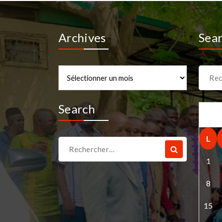
Archives
Sea
Archives
Recher
pour :
Search
L
Recherche
pour :
1
8
15