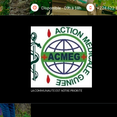
Aller
Disponible - 09h à 18h
+224 622 
au
contenu
FO
LA COMMUNAUTE EST NOTRE PRIORITE
Accueil
>
Article
>
LES RIDEAUX