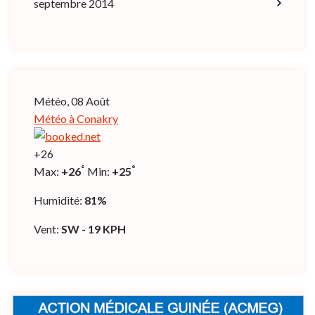
septembre 2014
Météo, 08 Août
Météo à Conakry
+
26
°
°
Max:
+
26
Min:
+
25
Humidité:
81%
Vent:
SW - 19 KPH