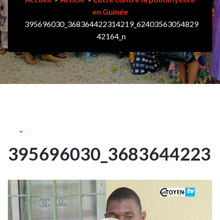
en Guinée
395696030_368364422314219_62403563054829
42164_n
25Oct
2023
395696030_36836442231
25
Lecteur
OCT 2023
vidéo