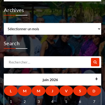
Archives
Archives
Search
Recherche
pour :
juin 2026
L
M
M
J
V
S
D
1
2
3
4
5
6
7