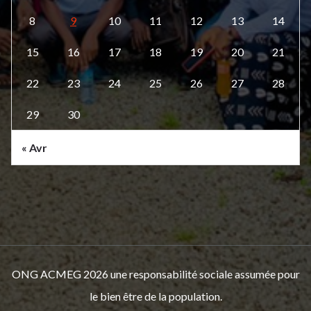
8
9
10
11
12
13
14
15
16
17
18
19
20
21
22
23
24
25
26
27
28
29
30
« Avr
ONG ACMEG 2026 une responsabilité sociale assumée pour
le bien être de la population.