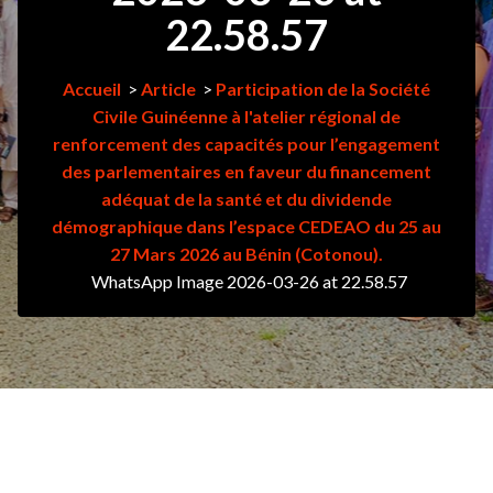
22.58.57
Accueil
>
Article
>
Participation de la Société
Civile Guinéenne à l'atelier régional de
renforcement des capacités pour l’engagement
des parlementaires en faveur du financement
adéquat de la santé et du dividende
démographique dans l’espace CEDEAO du 25 au
27 Mars 2026 au Bénin (Cotonou).
WhatsApp Image 2026-03-26 at 22.58.57
1Avr
2026