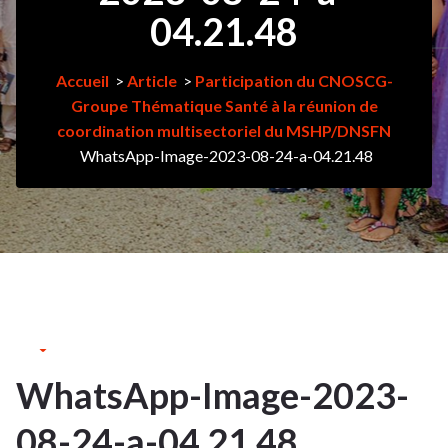
04.21.48
Accueil
>
Article
>
Participation du CNOSCG-
Groupe Thématique Santé à la réunion de
coordination multisectoriel du MSHP/DNSFN
WhatsApp-Image-2023-08-24-a-04.21.48
24Août
2023
WhatsApp-Image-2023-
24
08-24-a-04.21.48