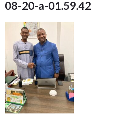
08-20-a-01.59.42
AOÛT
2023