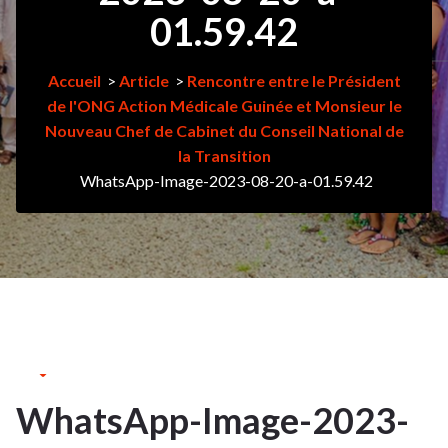
01.59.42
Accueil
>
Article
>
Rencontre entre le Président
de l'ONG Action Médicale Guinée et Monsieur le
Nouveau Chef de Cabinet du Conseil National de
la Transition
WhatsApp-Image-2023-08-20-a-01.59.42
24Août
2023
WhatsApp-Image-2023-
24