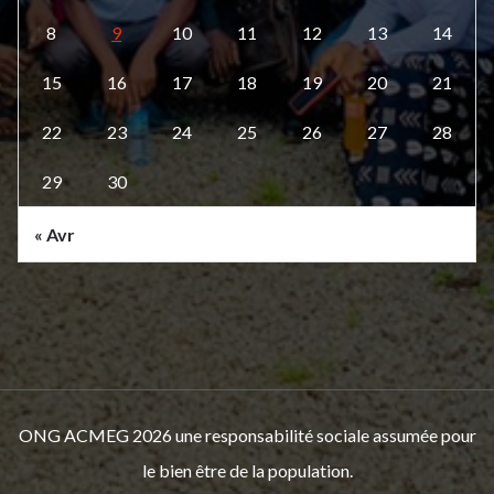
8
9
10
11
12
13
14
15
16
17
18
19
20
21
22
23
24
25
26
27
28
29
30
« Avr
ONG ACMEG 2026 une responsabilité sociale assumée pour
le bien être de la population.