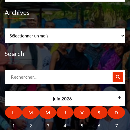
Archives
Archives
Search
Recherche
pour :
juin 2026
L
M
M
J
V
S
D
1
2
3
4
5
6
7