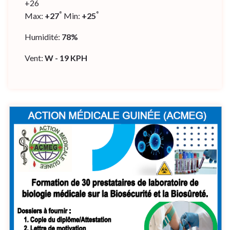
+
26
°
°
Max:
+
27
Min:
+
25
Humidité:
78%
Vent:
W - 19 KPH