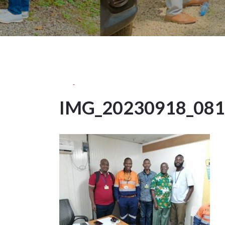
25Sep
2023
IMG_20230918_08
25
SEP 2023