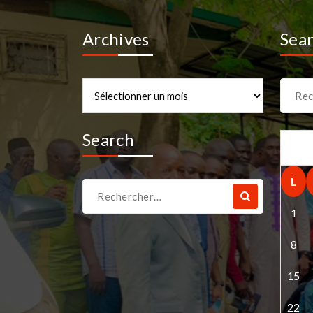
Archives
Sea
Archives
Recher
pour :
Search
L
Recherche
pour :
1
8
15
22