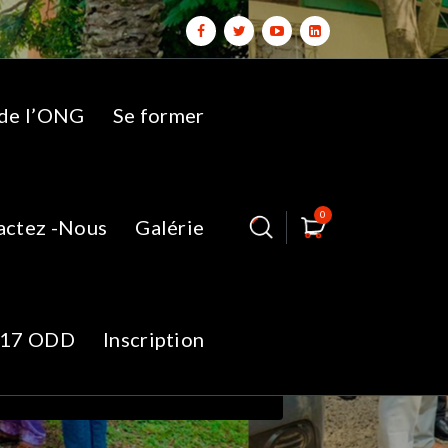
 de l’ONG
Se former
0
actez -Nous
Galérie
2
17 ODD
Inscription
d Lefa
IMG_20230918_081622