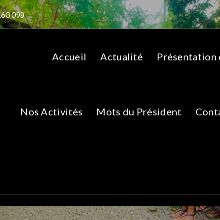
160 098
Accueil
Actualité
Présentation
Nos Activités
Mots du Président
Cont
IMG_20230918_08162
nt de capacité du personnel paramédical de la SMD nordgol