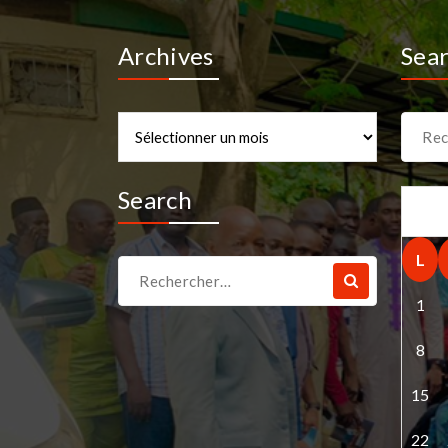
Archives
Sea
Archives
Recher
pour :
Search
L
Recherche
pour :
1
8
15
22