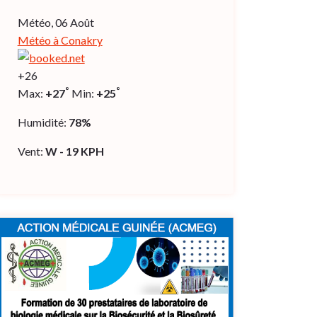
Météo, 06 Août
Météo à Conakry
+
26
°
°
Max:
+
27
Min:
+
25
Humidité:
78%
Vent:
W - 19 KPH