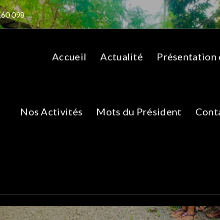
160 098
Accueil
Actualité
Présentation
Nos Activités
Mots du Président
Cont
IMG_20230918_08242
nt de capacité du personnel paramédical de la SMD nordgol