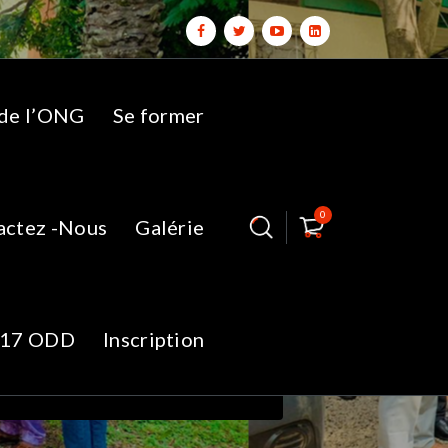
 de l’ONG
Se former
0
actez -Nous
Galérie
3
17 ODD
Inscription
d Lefa
IMG_20230918_082423