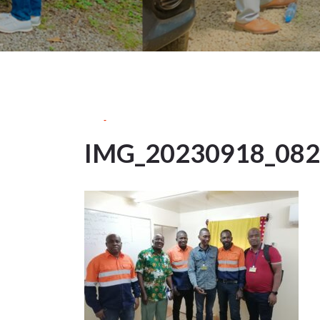
24Sep
2023
IMG_20230918_08
24
SEP 2023