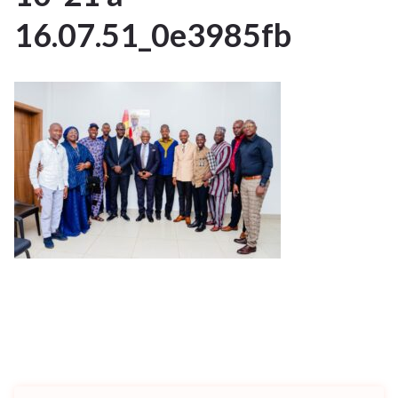
OCT 2025
16.07.51_0e3985fb