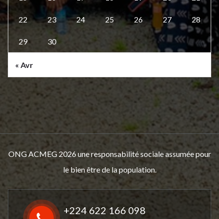
22
23
24
25
26
27
28
29
30
« Avr
ONG ACMEG 2026 une responsabilité sociale assumée pour
le bien être de la population.
+224 622 166 098