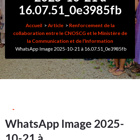
16.07.51_0e3985fb
Accueil
>
Article
>
Renforcement de la
collaboration entre le CNOSCG et le Ministère de
la Communication et de l’Information
WhatsApp Image 2025-10-21 à 16.07.51_0e3985fb
23Oct
2025
WhatsApp Image 2025-
23
10-21 à