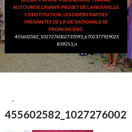
AUTOUR DE L’AVANT-PROJET DE LA NOUVELLE
CONSTITUTION. LES DIVERS PARTIES
PRENANTES DE LA VIE NATIONALE SE
PRONONCENT.
455602582_1027276002737093_6702377929025
839253_n
17Août
2024
455602582_10272760027
17
AOÛT