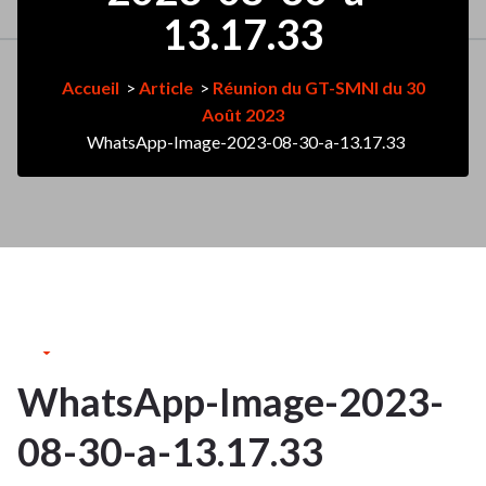
13.17.33
Accueil
>
Article
>
Réunion du GT-SMNI du 30
Août 2023
WhatsApp-Image-2023-08-30-a-13.17.33
1Sep
2023
WhatsApp-Image-2023-
1
08-30-a-13.17.33
SEP 2023