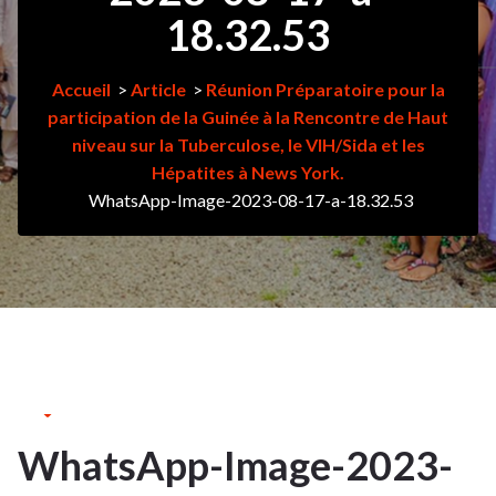
18.32.53
Accueil
>
Article
>
Réunion Préparatoire pour la
participation de la Guinée à la Rencontre de Haut
niveau sur la Tuberculose, le VIH/Sida et les
Hépatites à News York.
WhatsApp-Image-2023-08-17-a-18.32.53
24Août
2023
WhatsApp-Image-2023-
24