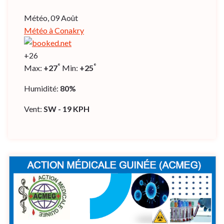
Météo, 09 Août
Météo à Conakry
+
26
°
°
Max:
+
27
Min:
+
25
Humidité:
80%
Vent:
SW - 19 KPH