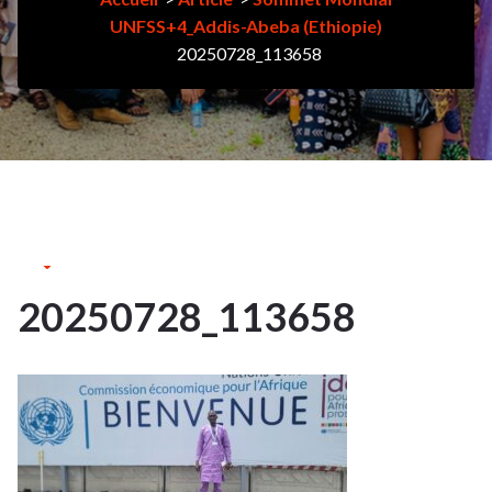
UNFSS+4_Addis-Abeba (Ethiopie)
20250728_113658
4Août
2025
20250728_113658
4
AOÛT
2025