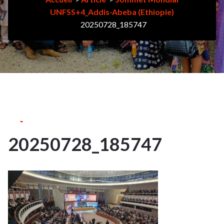
UNFSS+4_Addis-Abeba (Ethiopie)
20250728_185747
4Août
2025
20250728_185747
4
AOÛT
2025