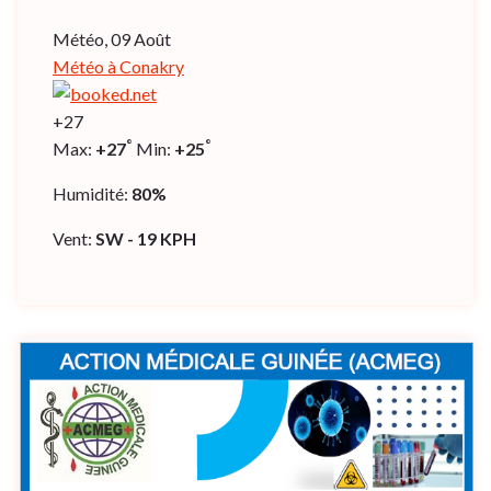
Météo, 09 Août
Météo à Conakry
+
27
°
°
Max:
+
27
Min:
+
25
Humidité:
80%
Vent:
SW - 19 KPH