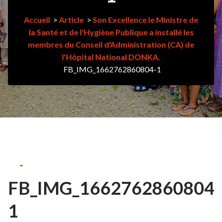
Accueil
>
Article
>
Son Excellence le Ministre de
la Santé et de l'Hygiène Publique a installé les
membres du Conseil d'Administration (CA) de
l'Hôpital National DONKA.
FB_IMG_1662762860804-1
10Sep
2022
FB_IMG_1662762860804-
10
1
SEP 2022