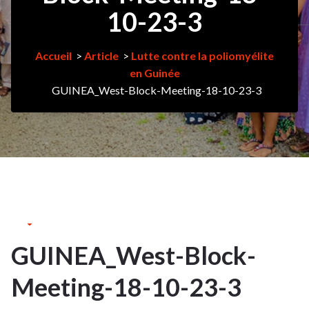
10-23-3
Accueil
>
Article
>
Lutte contre la poliomyélite
en Guinée
GUINEA_West-Block-Meeting-18-10-23-3
24Oct
2023
GUINEA_West-Block-
24
Meeting-18-10-23-3
OCT 2023