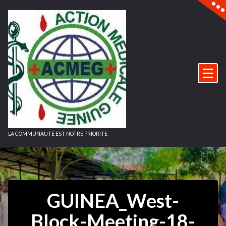
Aller
au
contenu
LA COMMUNAUTE EST NOTRE PRIORITE
GUINEA_West-
Block-Meeting-18-